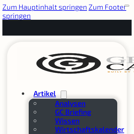
Zum Hauptinhalt springen
Zum Footer
springen
Artikel
Analysen
GC Briefing
Wissen
Wirtschaftskalender