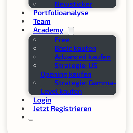
Newsticker
Portfolioanalyse
Team
Academy
Free
Basic kaufen
Advanced kaufen
Strategie: US
Opening kaufen
Strategie: Gamma-
Level kaufen
Login
Jetzt Registrieren