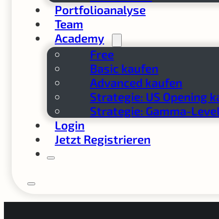
Portfolioanalyse
Team
Academy
Free
Basic kaufen
Advanced kaufen
Strategie: US Opening k
Strategie: Gamma-Level
Login
Jetzt Registrieren