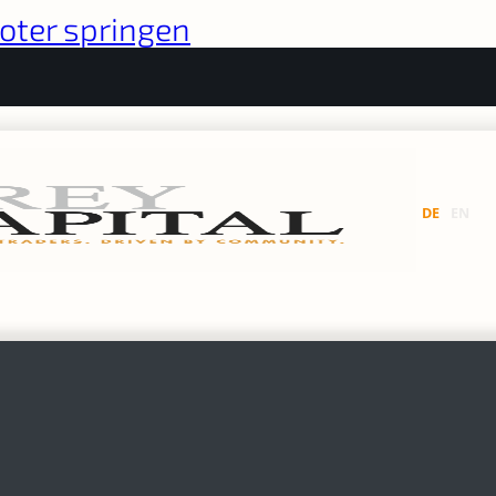
oter springen
DE
EN