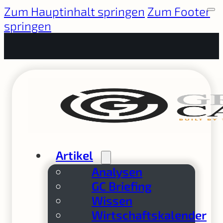
Zum Hauptinhalt springen
Zum Footer
springen
Artikel
Analysen
GC Briefing
Wissen
Wirtschaftskalender