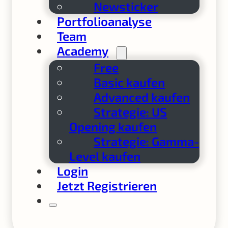
Newsticker
Portfolioanalyse
Team
Academy
Free
Basic kaufen
Advanced kaufen
Strategie: US
Opening kaufen
Strategie: Gamma-
Level kaufen
Login
Jetzt Registrieren