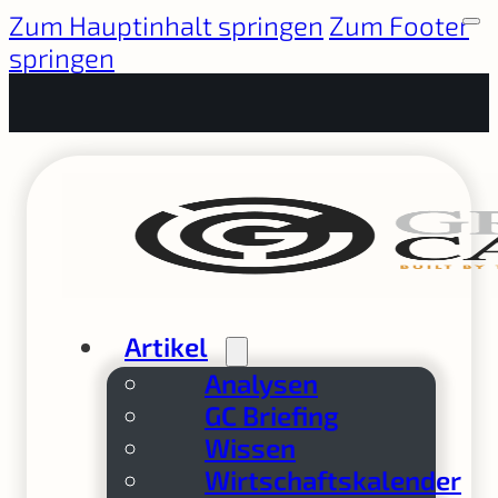
Zum Hauptinhalt springen
Zum Footer
springen
Artikel
Analysen
GC Briefing
Wissen
Wirtschaftskalender