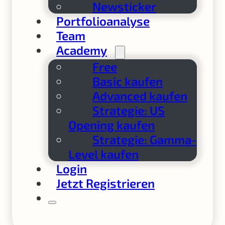
Newsticker
Portfolioanalyse
Team
Academy
Free
Basic kaufen
Advanced kaufen
Strategie: US
Opening kaufen
Strategie: Gamma-
Level kaufen
Login
Jetzt Registrieren