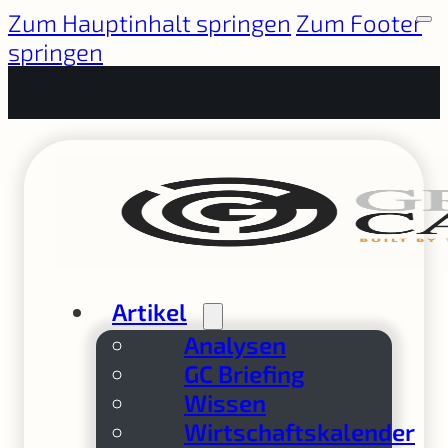
Zum Hauptinhalt springen
Zum Footer
springen
Artikel
Analysen
GC Briefing
Wissen
Wirtschaftskalender