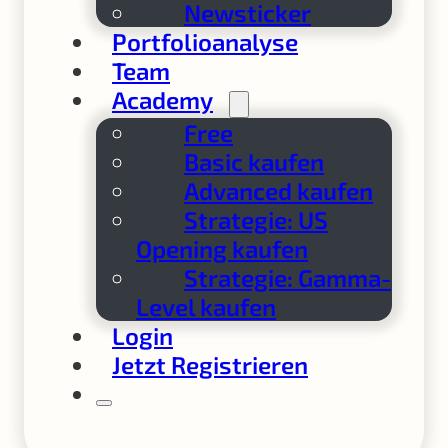
Newsticker
Portfolioanalyse
Team
Academy
Free
Basic kaufen
Advanced kaufen
Strategie: US
Opening kaufen
Strategie: Gamma-
Level kaufen
Login
Jetzt Registrieren