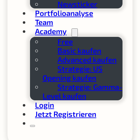
Newsticker
Portfolioanalyse
Team
Academy
Free
Basic kaufen
Advanced kaufen
Strategie: US
Opening kaufen
Strategie: Gamma-
Level kaufen
Login
Jetzt Registrieren