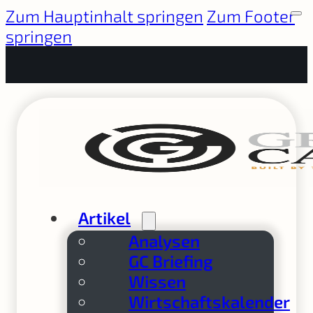
Zum Hauptinhalt springen
Zum Footer
springen
Artikel
Analysen
GC Briefing
Wissen
Wirtschaftskalender