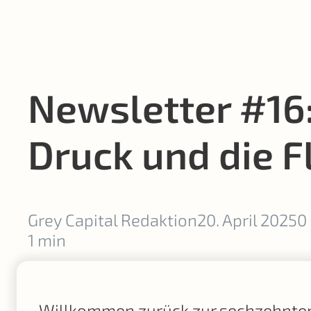
Newsletter #16
Druck und die F
Grey Capital Redaktion
20. April 2025
0
1 min
Willkommen zurück zur sechzehnten 