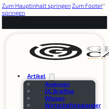
Zum Hauptinhalt springen
Zum Footer
springen
Artikel
Analysen
GC Briefing
Wissen
Wirtschaftskalender