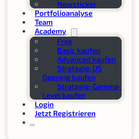
Newsticker
Portfolioanalyse
Team
Academy
Free
Basic kaufen
Advanced kaufen
Strategie: US
Opening kaufen
Strategie: Gamma-
Level kaufen
Login
Jetzt Registrieren