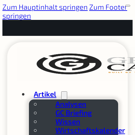
Zum Hauptinhalt springen
Zum Footer
springen
Artikel
Analysen
GC Briefing
Wissen
Wirtschaftskalender