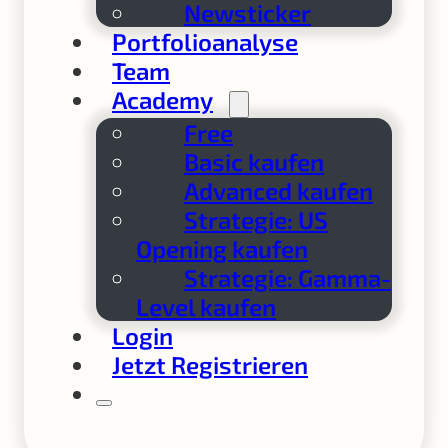
Newsticker
Portfolioanalyse
Team
Academy
Free
Basic kaufen
Advanced kaufen
Strategie: US
Opening kaufen
Strategie: Gamma-
Level kaufen
Login
Jetzt Registrieren