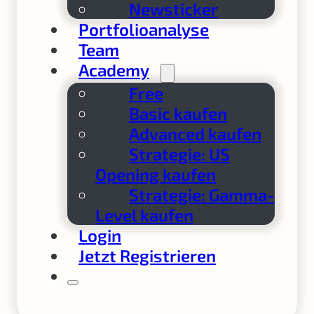
Newsticker
Portfolioanalyse
Team
Academy
Free
Basic kaufen
Advanced kaufen
Strategie: US
Opening kaufen
Strategie: Gamma-
Level kaufen
Login
Jetzt Registrieren