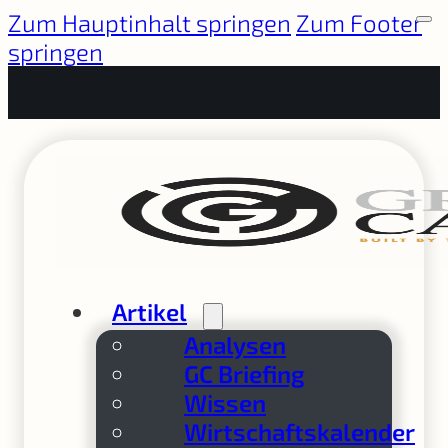
Zum Hauptinhalt springen
Zum Footer
springen
Artikel
Analysen
GC Briefing
Wissen
Wirtschaftskalender