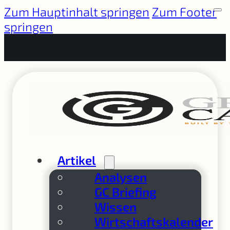
Zum Hauptinhalt springen
Zum Footer
springen
Artikel
Analysen
GC Briefing
Wissen
Wirtschaftskalender