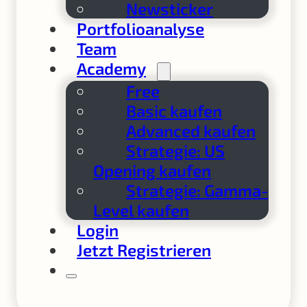
Newsticker
Portfolioanalyse
Team
Academy
Free
Basic kaufen
Advanced kaufen
Strategie: US
Opening kaufen
Strategie: Gamma-
Level kaufen
Login
Jetzt Registrieren