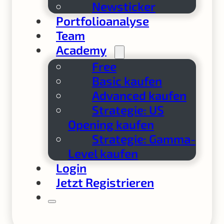
Newsticker
Portfolioanalyse
Team
Academy
Free
Basic kaufen
Advanced kaufen
Strategie: US
Opening kaufen
Strategie: Gamma-
Level kaufen
Login
Jetzt Registrieren