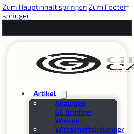
Zum Hauptinhalt springen
Zum Footer
springen
Artikel
Analysen
GC Briefing
Wissen
Wirtschaftskalender