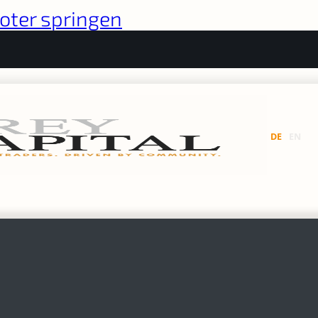
oter springen
DE
EN