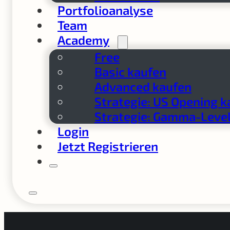
Portfolioanalyse
Team
Academy
Free
Basic kaufen
Advanced kaufen
Strategie: US Opening k
Strategie: Gamma-Level
Login
Jetzt Registrieren