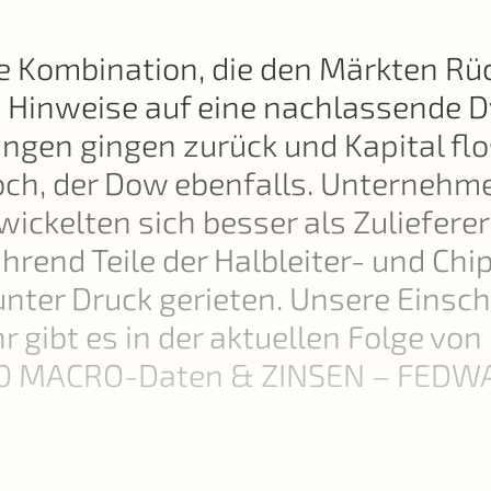
e Kombination, die den Märkten Rü
n Hinweise auf eine nachlassende D
en gingen zurück und Kapital floss
och, der Dow ebenfalls. Unternehmen
ickelten sich besser als Zuliefere
ährend Teile der Halbleiter- und C
unter Druck gerieten. Unsere Einsc
 gibt es in der aktuellen Folge v
0 MACRO-Daten & ZINSEN – FEDWAT