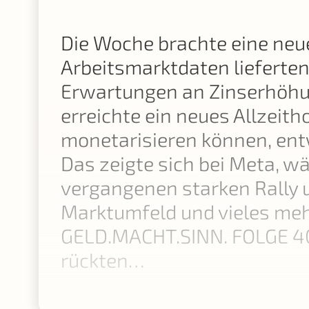
Die Woche brachte eine neu
Arbeitsmarktdaten lieferte
Erwartungen an Zinserhöhung
erreichte ein neues Allzeith
monetarisieren können, entw
Das zeigte sich bei Meta, w
vergangenen starken Rally 
Marktumfeld und vieles mehr
GELD.MACHT.SINN. FOLGE 4
rückten…