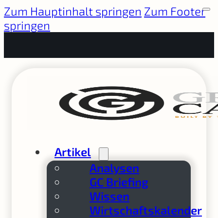
Zum Hauptinhalt springen
Zum Footer
springen
Artikel
Analysen
GC Briefing
Wissen
Wirtschaftskalender