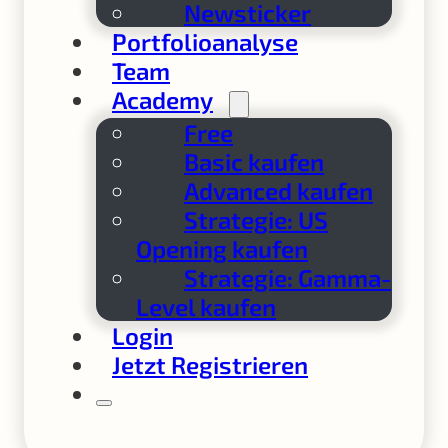
Newsticker
Portfolioanalyse
Team
Academy
Free
Basic kaufen
Advanced kaufen
Strategie: US
Opening kaufen
Strategie: Gamma-
Level kaufen
Login
Jetzt Registrieren