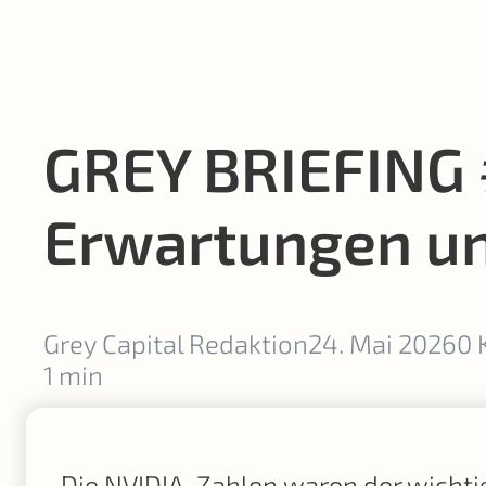
GREY BRIEFING 
Erwartungen un
Grey Capital Redaktion
24. Mai 2026
0 
1 min
Die NVIDIA-Zahlen waren der wichti