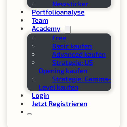
Newsticker
Portfolioanalyse
Team
Academy
Free
Basic kaufen
Advanced kaufen
Strategie: US
Opening kaufen
Strategie: Gamma-
Level kaufen
Login
Jetzt Registrieren