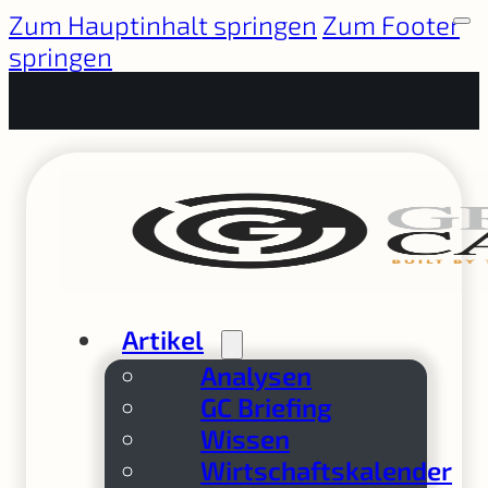
Zum Hauptinhalt springen
Zum Footer
springen
Artikel
Analysen
GC Briefing
Wissen
Wirtschaftskalender