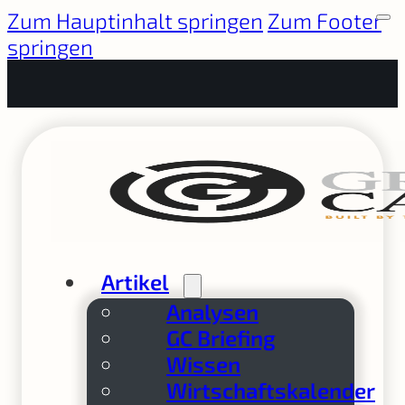
Zum Hauptinhalt springen
Zum Footer
springen
Artikel
Analysen
GC Briefing
Wissen
Wirtschaftskalender