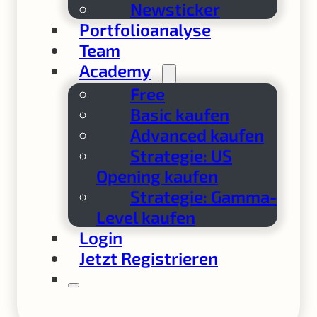
Newsticker
Portfolioanalyse
Team
Academy
Free
Basic kaufen
Advanced kaufen
Strategie: US
Opening kaufen
Strategie: Gamma-
Level kaufen
Login
Jetzt Registrieren