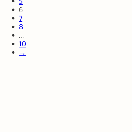
5
6
7
8
…
10
→