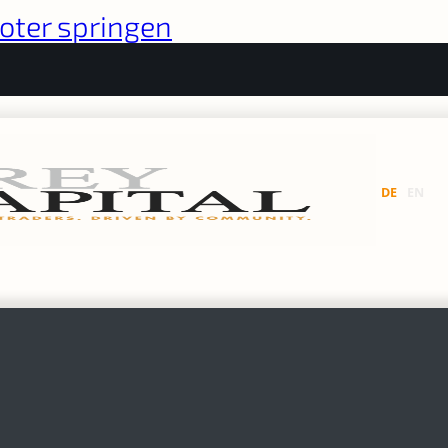
oter springen
DE
EN