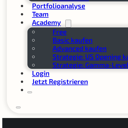
Portfolioanalyse
Team
Academy
Free
Basic kaufen
Advanced kaufen
Strategie: US Opening k
Strategie: Gamma-Level
Login
Jetzt Registrieren