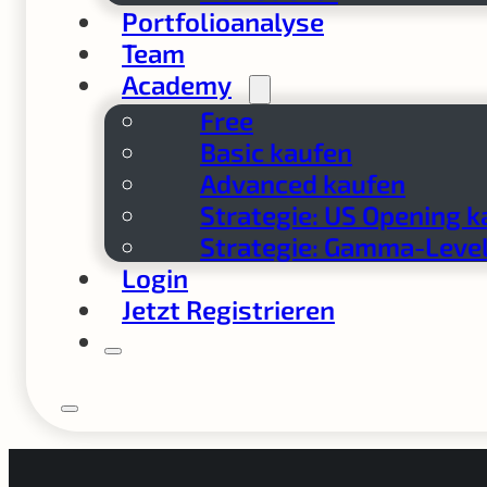
Portfolioanalyse
Team
Academy
Free
Basic kaufen
Advanced kaufen
Strategie: US Opening k
Strategie: Gamma-Level
Login
Jetzt Registrieren