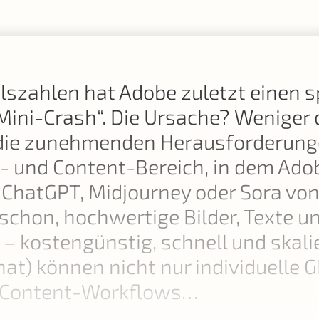
lszahlen hat Adobe zuletzt einen 
 „Mini-Crash“. Die Ursache? Weniger
d die zunehmenden Herausforderunge
 und Content-Bereich, in dem Adobe 
hatGPT, Midjourney oder Sora von 
 schon, hochwertige Bilder, Texte
 – kostengünstig, schnell und skal
t) können nicht nur individuelle G
e Content-Workflows…