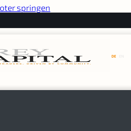
oter springen
DE
EN