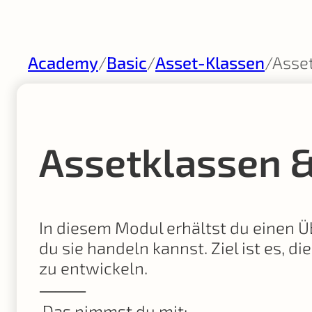
Academy
/
Basic
/
Asset-Klassen
/
Asse
Assetklassen 
In diesem Modul erhältst du einen Ü
du sie handeln kannst. Ziel ist es, d
zu entwickeln.
⸻
Das nimmst du mit: