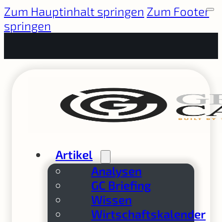
Zum Hauptinhalt springen
Zum Footer
springen
Artikel
Analysen
GC Briefing
Wissen
Wirtschaftskalender