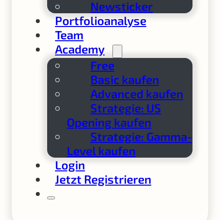
Newsticker
Portfolioanalyse
Team
Academy
Free
Basic kaufen
Advanced kaufen
Strategie: US
Opening kaufen
Strategie: Gamma-
Level kaufen
Login
Jetzt Registrieren